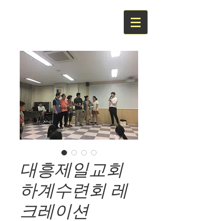
대흥제일교회
하계수련회 레
크레이션