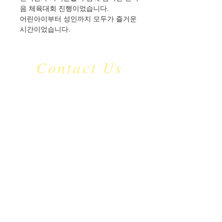
음 체육대회 진행이었습니다.
어린아이부터 성인까지 모두가 즐거운 
시간이었습니다.
Contact Us
​mc_jdu
@naver.com
C.P:
010-9126-5535
서울특별시 영등포구
국회대로 632
© 2023 by Bowtie Company. Proudly
created with
Wix.com