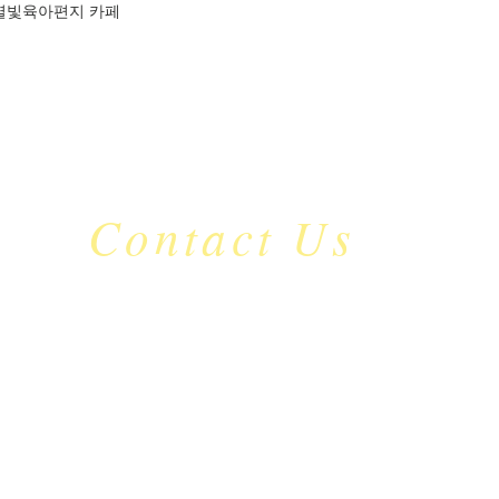
별빛육아편지 카페
Contact Us
​mc_jdu
@naver.com
C.P: 010-9126-5535
서울특별시 영등포구 국회대로 632